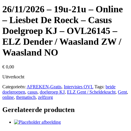
26/11/2026 – 19u-21u – Online
– Liesbet De Roeck – Casus
Doelgroep KJ – OVL26145 –
ELZ Dender / Waasland ZW /
Waasland NO
€
0,00
Uitverkocht
Categorieën:
AFREKEN-Gratis
,
Intervisies OVL
Tags:
beide
doelgroepen
,
casus
,
doelgroep KJ
,
ELZ Gent / Scheldekracht
,
Gent
,
online
,
thematisch
,
zelfzorg
Gerelateerde producten