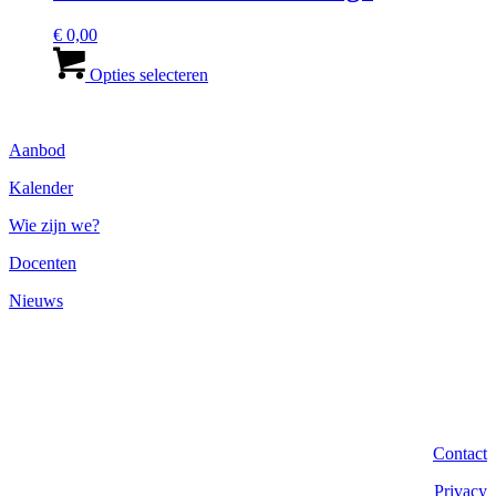
€
0,00
Dit
product
Opties selecteren
heeft
meerdere
variaties.
Aanbod
Deze
optie
Kalender
kan
gekozen
Wie zijn we?
worden
op
Docenten
de
productpagina
Nieuws
VZW ELP Academie
Cuperusstraat 24
2018 Antwerpen
BTW 0461095636
Contact
Privacy