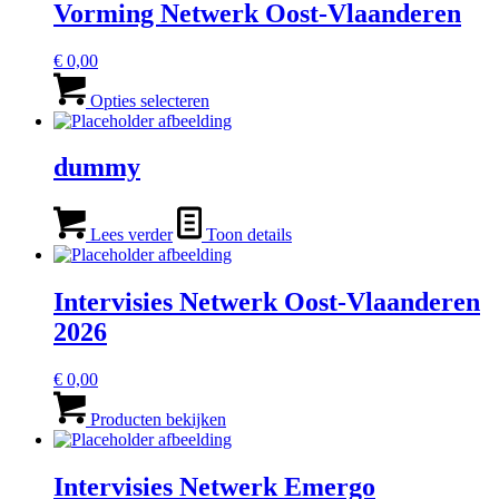
Vorming Netwerk Oost-Vlaanderen
€
0,00
Dit
product
Opties selecteren
heeft
meerdere
variaties.
dummy
Deze
optie
kan
Lees verder
Toon details
gekozen
worden
op
Intervisies Netwerk Oost-Vlaanderen
de
productpagina
2026
€
0,00
Producten bekijken
Intervisies Netwerk Emergo