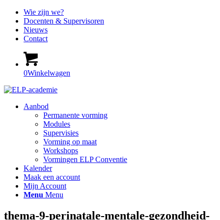
Wie zijn we?
Docenten & Supervisoren
Nieuws
Contact
0
Winkelwagen
Aanbod
Permanente vorming
Modules
Supervisies
Vorming op maat
Workshops
Vormingen ELP Conventie
Kalender
Maak een account
Mijn Account
Menu
Menu
thema-9-perinatale-mentale-gezondheid-