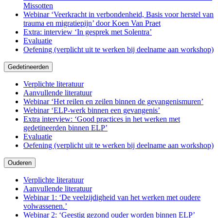
Missotten
Webinar ‘Veerkracht in verbondenheid, Basis voor herstel van
trauma en migratiepijn’ door Koen Van Praet
Extra: interview ‘In gesprek met Solentra’
Evaluatie
Oefening (verplicht uit te werken bij deelname aan workshop)
Gedetineerden
Verplichte literatuur
Aanvullende literatuur
Webinar ‘Het reilen en zeilen binnen de gevangenismuren’
Webinar ‘ELP-werk binnen een gevangenis’
Extra interview: ‘Good practices in het werken met
gedetineerden binnen ELP’
Evaluatie
Oefening (verplicht uit te werken bij deelname aan workshop)
Ouderen
Verplichte literatuur
Aanvullende literatuur
Webinar 1: ‘De veelzijdigheid van het werken met oudere
volwassenen.’
Webinar 2: ‘Geestig gezond ouder worden binnen ELP’