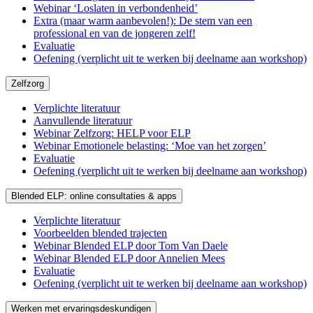
Webinar ‘Loslaten in verbondenheid’
Extra (maar warm aanbevolen!): De stem van een
professional en van de jongeren zelf!
Evaluatie
Oefening (verplicht uit te werken bij deelname aan workshop)
Zelfzorg
Verplichte literatuur
Aanvullende literatuur
Webinar Zelfzorg: HELP voor ELP
Webinar Emotionele belasting: ‘Moe van het zorgen’
Evaluatie
Oefening (verplicht uit te werken bij deelname aan workshop)
Blended ELP: online consultaties & apps
Verplichte literatuur
Voorbeelden blended trajecten
Webinar Blended ELP door Tom Van Daele
Webinar Blended ELP door Annelien Mees
Evaluatie
Oefening (verplicht uit te werken bij deelname aan workshop)
Werken met ervaringsdeskundigen