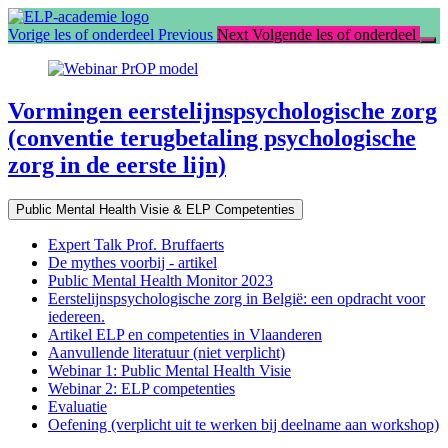
Ga
terug
Vorige les of onderdeel
Previous
Next
Volgende les of onderdeel
naar
course:
Vormingen
eerstelijnspsychologische
Vormingen eerstelijnspsychologische zorg
zorg
(conventie terugbetaling psychologische
(conventie
terugbetaling
zorg in de eerste lijn)
psychologische
zorg
Public Mental Health Visie & ELP Competenties
in
de
Expert Talk Prof. Bruffaerts
eerste
De mythes voorbij - artikel
lijn)
Public Mental Health Monitor 2023
Eerstelijnspsychologische zorg in België: een opdracht voor
iedereen.
Artikel ELP en competenties in Vlaanderen
Aanvullende literatuur (niet verplicht)
Webinar 1: Public Mental Health Visie
Webinar 2: ELP competenties
Evaluatie
Oefening (verplicht uit te werken bij deelname aan workshop)