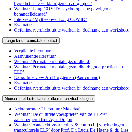
hypothetische verklaringen en zorgtraject’
Webinar ‘Long COVID: psychologische gevolgen en
behandelleidraad’
Interview ‘Mythes over Long COVID’
Evaluatie
Oefening (verplicht uit te werken bij deelname aan workshop)
Jonge kind - perinatale context
Verplichte literatuur
Aanvullende literatuur
Webinar ‘Perinatale mentale gezondheid’
Webinar ‘Perinatale mentale gezondheid: good practices in
ELP’
Extra: Interview An Bruggeman (Aanvullend)
Evaluatie
Oefening (verplicht uit te werken bij deelname aan workshop)
Mensen met buitenlandse afkomst en vluchtelingen
Achtergrond / Literatuur / Materiaal
Webinar ‘De culturele voelsprieten van de ELP’er
aanscherpen’ door Ayse Dogan
Webinar ‘Aandacht voor verlies & trauma bij vluchtelingen in
transculturele ELP’ door Prof. Dr. Lucia De Haene & dr. Lies