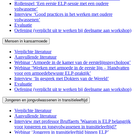
Rollenspel ‘Een eerste ELP-sessie met een oudere
volwassene’
Interview ‘Good practices in het werken met oudere
volwassenen’
Evaluatie
Oefening (verplicht uit te werken bij deelname aan workshop)
Mensen in kansarmoede
Verplichte literatuur
Aanvullende literatuur
Webinar ‘Armoede in de kamer van de eerstelijnspsycholoog’
Webinar ‘Werken met armoede in de eerste lijn – Handvatten
voor een armoedebewuste ELP-praktijk’
Interview ‘In gesprek met Dokters van de Wereld’
Evaluatie
Oefening (verplicht uit te werken bij deelname aan workshop)
Jongeren en jongvolwassenen in transitieleeftijd
Verplichte literatuur
Aanvullende literatuur
Interview met professor Bruffaerts 'Waarom is ELP belangrijk
voor jongeren en jongvolwassenen in transitieleeftijd?'
Webinar ‘Jongeren in transitieleeftijd binnen ELP’