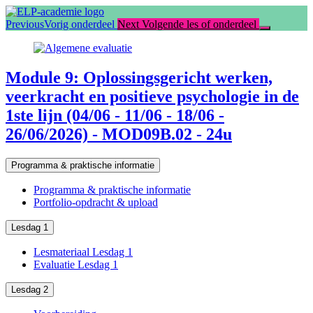
Ga
terug
Previous
Vorig onderdeel
Next
Volgende les of onderdeel
naar
course:
Module
9:
Module 9: Oplossingsgericht werken,
Oplossingsgericht
veerkracht en positieve psychologie in de
werken,
veerkracht
1ste lijn (04/06 - 11/06 - 18/06 -
en
26/06/2026) - MOD09B.02 - 24u
positieve
psychologie
in
Programma & praktische informatie
de
1ste
Programma & praktische informatie
lijn
Portfolio-opdracht & upload
(04/06
–
Lesdag 1
11/06
–
Lesmateriaal Lesdag 1
18/06
Evaluatie Lesdag 1
–
26/06/2026)
Lesdag 2
–
MOD09B.02